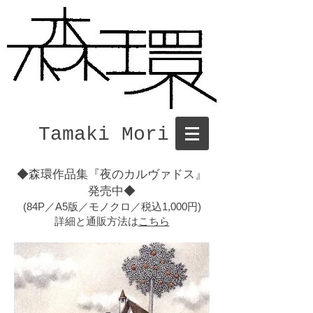
Tamaki Mori
◆森環作品集『夜のカルヴァドス』
発売中◆
(84P／A5版／モノクロ／税込1,000円)
​詳細と通販方法は
こちら